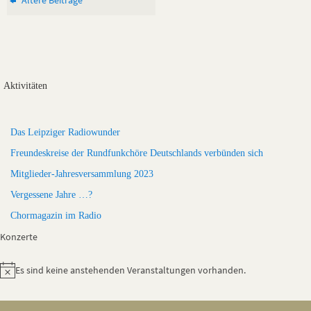
Ältere Beiträge
Aktivitäten
Das Leipziger Radiowunder
Freundeskreise der Rundfunkchöre Deutschlands verbünden sich
Mitglieder-Jahresversammlung 2023
Vergessene Jahre …?
Chormagazin im Radio
Konzerte
Es sind keine anstehenden Veranstaltungen vorhanden.
Hinweis